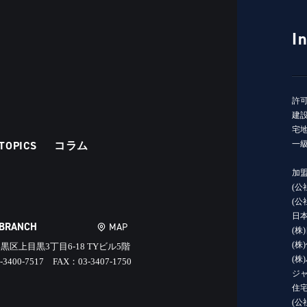
I
許
建設
宅地
TOPICS
コラム
一級
加
(公
(
日
 BRANCH
MAP
(株
(株
黒区上目黒3丁目6-18 TYビル5階
(株
-3400-7517 FAX：03-3407-1750
ジャ
住宅
(公