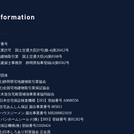
nformation
可番号
業許可 国土交通大臣許可(般-4)第20412号
建物取引業 国土交通大臣(4)第8168号
建築士事務所 静岡県知事登録(4)第6562号
盟団体
社)静岡県宅地建物取引業協会
公社)全国宅地建物取引業保証協会
本木造住宅耐震補強事業者協同組合
)日本住宅保証検査機構【JIO】登録番号 A0600556
)住宅あんしん保証 届出事業番号 005811
)ハウスジーメン 届出事業番号 MB2009021619
パンホームシールド(株)【JHS】登録番号 第81282号
保証機構(株) 登録番号21020424
社)日本しろあり対策協会 正会員