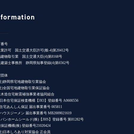
nformation
可番号
業許可 国土交通大臣許可(般-4)第20412号
建物取引業 国土交通大臣(4)第8168号
建築士事務所 静岡県知事登録(4)第6562号
盟団体
社)静岡県宅地建物取引業協会
公社)全国宅地建物取引業保証協会
本木造住宅耐震補強事業者協同組合
)日本住宅保証検査機構【JIO】登録番号 A0600556
)住宅あんしん保証 届出事業番号 005811
)ハウスジーメン 届出事業番号 MB2009021619
パンホームシールド(株)【JHS】登録番号 第81282号
保証機構(株) 登録番号21020424
社)日本しろあり対策協会 正会員