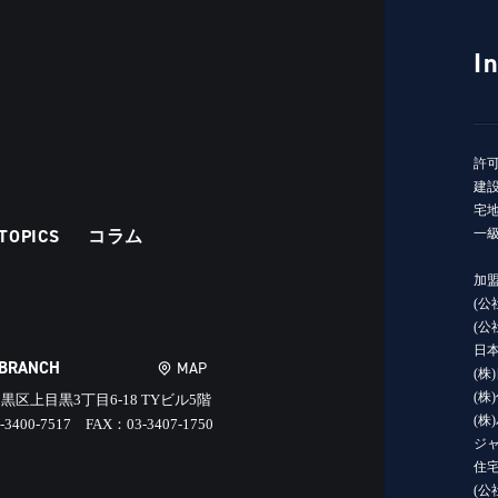
I
許
建設
宅地
TOPICS
コラム
一級
加
(公
(
日
 BRANCH
MAP
(株
(株
黒区上目黒3丁目6-18 TYビル5階
(株
-3400-7517 FAX：03-3407-1750
ジャ
住宅
(公