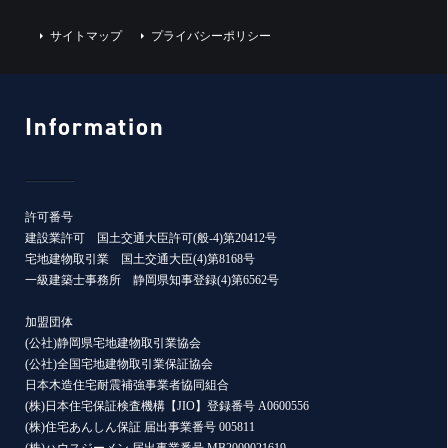
サイトマップ
プライバシーポリシー
Information
許可番号
建設業許可 国土交通大臣許可(般-4)第20412号
宅地建物取引業 国土交通大臣(4)第8168号
一級建築士事務所 静岡県知事登録(4)第6562号
加盟団体
(公社)静岡県宅地建物取引業協会
(公社)全国宅地建物取引業保証協会
日本木造住宅耐震補強事業者協同組合
(株)日本住宅保証検査機構【JIO】登録番号 A0600556
(株)住宅あんしん保証 届出事業番号 005811