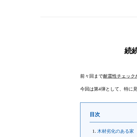
続続
前々回まで
耐震性チェック
今回は第4
弾として、特に
目次
木材劣化のある家