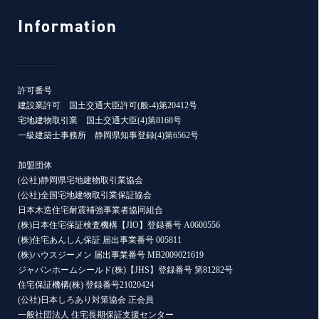
Information
許可番号
建設業許可 国土交通大臣許可(般-4)第20412号
宅地建物取引業 国土交通大臣(4)第8168号
一級建築士事務所 静岡県知事登録(4)第6562号
加盟団体
(公社)静岡県宅地建物取引業協会
(公社)全国宅地建物取引業保証協会
日本木造住宅耐震補強事業者協同組合
(株)日本住宅保証検査機構【JIO】登録番号 A0600556
(株)住宅あんしん保証 届出事業番号 005811
(株)ハウスジーメン 届出事業番号 MB2009021619
ジャパンホームシールド(株)【JHS】登録番号 第81282号
住宅保証機構(株) 登録番号21020424
(公社)日本しろあり対策協会 正会員
一般社団法人 住宅長期保証支援センター